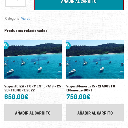
AÑADIR AL CARRITO
7
-
14
Categoría:
Viajes
AGOSTO
2022
cantidad
Productos relacionados
Viajes: IBIZA – FORMENTERA 19 – 25
Viajes: Menorca 15 – 21 AGOSTO
SEPTIEMBRE 2022
(Menorca-BCN)
650,00
€
750,00
€
AÑADIR AL CARRITO
AÑADIR AL CARRITO