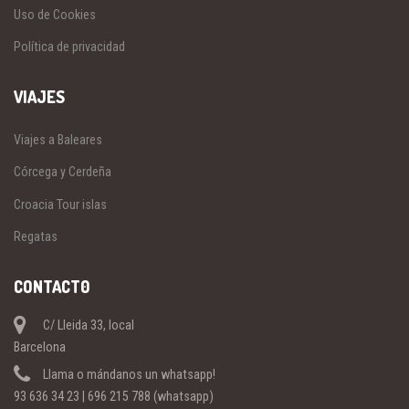
VIAJES
Viajes a Baleares
Córcega y Cerdeña
Croacia Tour islas
Regatas
CONTACT0
C/ Lleida 33, local
Barcelona
Llama o mándanos un whatsapp!
93 636 34 23 | 696 215 788 (whatsapp)
info@escolanauticacastelldefels.com