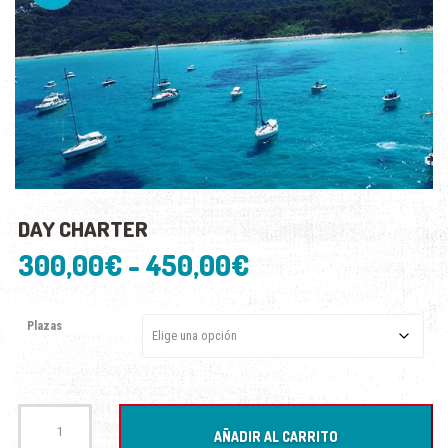
DAY CHARTER
Rango
300,00
€
-
450,00
€
de
Plazas
precios:
desde
Day
300,00€
Charter
AÑADIR AL CARRITO
cantidad