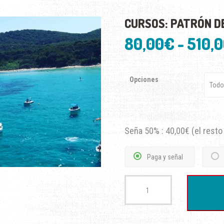
CURSOS: PATRÓN D
80,00
€
-
510,
Opciones
Seña 50% :
40,00
€
(el resto
Paga y señal
Cursos:
Patrón
de
Navegación
Básica