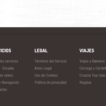
(PNB)
cantidad
ICIOS
LEGAL
VIAJES
los servicios
Términos del Servicio
Viajes a Baleares
 · Escuela
Aviso Legal
Córcega y Cerde
en velero
Uso de Cookies
Croacia Tour islas
e Navegación
Política de privacidad
Regatas
arter