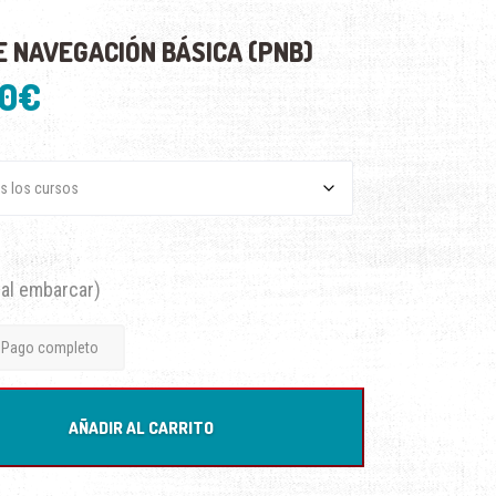
E NAVEGACIÓN BÁSICA (PNB)
Rango
00
€
de
precios:
desde
 al embarcar)
80,00€
Pago completo
hasta
510,00€
AÑADIR AL CARRITO