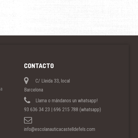
CONTACT0
C/ Lleida 33, local
ña
Barcelona
Llama o mándanos un whatsapp!
93 636 34 23 | 696 215 788 (whatsapp)
info@escolanauticacastelldefels.com