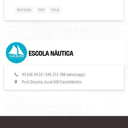
NOTICIAS
PER
VELA
93 636 34 23 / 696 215 788 (whatsapp)
Port Ginesta, local 608 Castelldefels