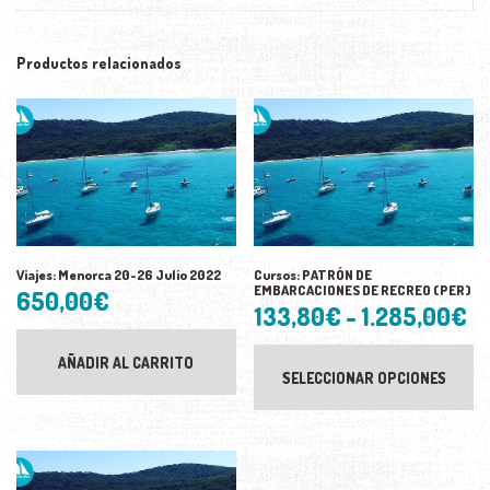
Productos relacionados
Viajes: Menorca 20-26 Julio 2022
Cursos: PATRÓN DE
EMBARCACIONES DE RECREO (PER)
650,00
€
R
133,80
€
-
1.285,00
€
d
Est
pr
AÑADIR AL CARRITO
pr
SELECCIONAR OPCIONES
tie
d
múl
var
1
La
ha
op
1.
se