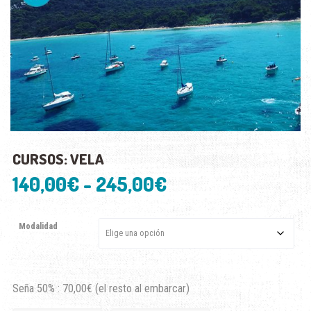
CURSOS: VELA
Rango
140,00
€
-
245,00
€
de
Modalidad
precios:
desde
Seña 50% :
70,00
€
(el resto al embarcar)
140,00€