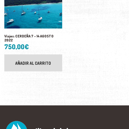
pu
ele
en
la
pá
de
pr
Viajes: CERDEÑA 7 – 14 AGOSTO
2022
750,00
€
AÑADIR AL CARRITO