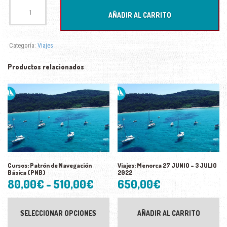
Viajes:
IBIZA
AÑADIR AL CARRITO
-
FORMENTERA
22
Categoría:
Viajes
-
28
AGOSTO
Productos relacionados
2022
cantidad
Cursos: Patrón de Navegación
Viajes: Menorca 27 JUNIO – 3 JULIO
Básica (PNB)
2022
Rango
80,00
€
-
510,00
€
650,00
€
de
Este
producto
precios:
SELECCIONAR OPCIONES
AÑADIR AL CARRITO
tiene
desde
múltiples