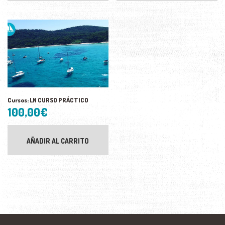
variantes.
80,00€
Las
hasta
opciones
510,00€
se
pueden
elegir
en
la
página
de
producto
Cursos: LN CURSO PRÁCTICO
100,00
€
AÑADIR AL CARRITO