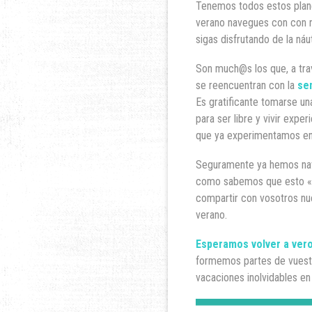
Tenemos todos estos plan
verano navegues con con 
sigas disfrutando de la náut
Son much@s los que, a tra
se reencuentran con la
sen
Es gratificante tomarse un
para ser libre y vivir exper
que ya experimentamos en 
Seguramente ya hemos nav
como sabemos que esto «
compartir con vosotros nu
verano.
Esperamos volver a ver
formemos partes de vuest
vacaciones inolvidables en 