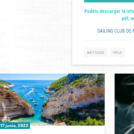
Podéis descargar la in
pdf, a
SAILING CLUB DE
NOTICIAS
VELA
17 junio, 2022