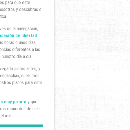
es para que este
nosotros y descubras o
ica.
vés de la navegación,
sación de libertad
.
as horas o unos días
iencias diferentes a las
nuestro día a día.
egado juntos antes, y
engancha», queremos
estros planes para este
os muy pronto
y que
ros recuerdos de unas
el mar.