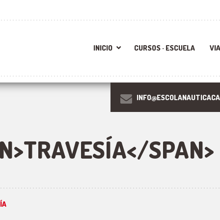
INICIO
CURSOS · ESCUELA
VI
INFO@ESCOLANAUTICACA
AN>TRAVESÍA</SPAN>
ÍA