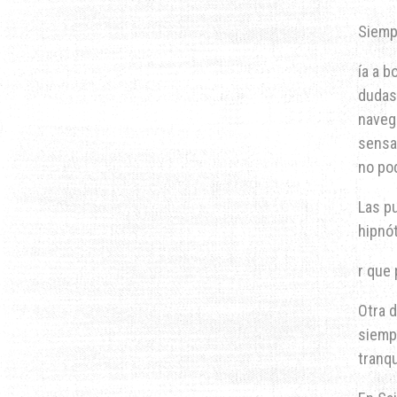
Siem
ía a b
dudas
navega
sensac
no pod
Las p
hipnót
r que 
Otra 
siemp
tranq