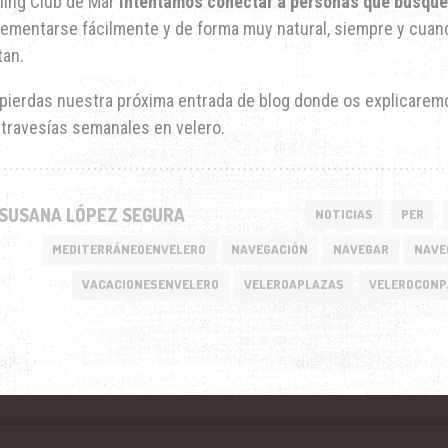
iling Club de Mar
intentamos conectar a personas que busque
ementarse fácilmente y de forma muy natural, siempre y cuando
tan.
 pierdas nuestra próxima entrada de blog donde os explicarem
 travesías semanales en velero.
SUSANA LÓPEZ SEGURA
NOTICIAS
PER
MEDITERRÁNEOENVELERO
NAVEGACIÓN
NAVEGAR
NAVE
VACACIONESENVELERO
VELEROAPLAZAS
VELEROCON