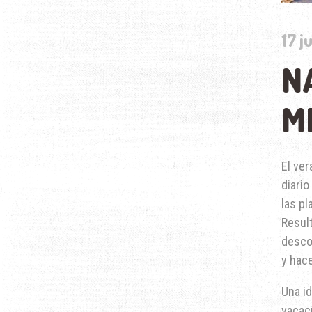
17 j
N
M
El ver
diario
las pl
Resul
desco
y hac
Una id
vacac