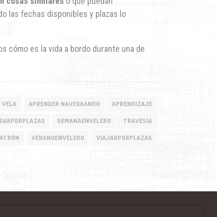
n cosas similares
o que puedan
 las fechas disponibles y plazas lo
os cómo es la vida a bordo durante una de
VELA
APRENDER NAVEGAANDO
APRENDIZAJE
GARPORPLAZAS
SEMANAENVELERO
TRAVESÍA
PATRÓN
VERANOENVELERO
VIAJARPORPLAZAS