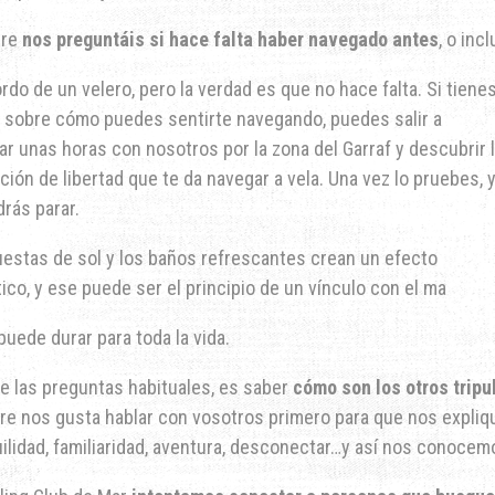
pre
nos preguntáis si hace falta haber navegado antes
, o in
ordo de un velero, pero la verdad es que no hace falta. Si tiene
 sobre cómo puedes sentirte navegando, puedes salir a
r unas horas con nosotros por la zona del Garraf y descubrir 
ión de libertad que te da navegar a vela. Una vez lo pruebes, 
rás parar.
uestas de sol y los baños refrescantes crean un efecto
ico, y ese puede ser el principio de un vínculo con el ma
puede durar para toda la vida.
de las preguntas habituales, es saber
cómo son los otros tripu
re nos gusta hablar con vosotros primero para que nos expliqu
uilidad, familiaridad, aventura, desconectar…y así nos conoce