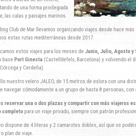
tando de una forma privilegiada
r, las calas y paisajes marinos.
iling Club de Mar llevamos organizando viajes desde hace más
os estas rutas mediterráneas desde 2017.
ficamos estos viajes para los meses de
Junio, Julio, Agosto y
o base
Port Ginesta
(Castelldefels, Barcelona) y volviendo el 
Córcega y Cerdeña).
llo nuestro velero JALEO, de 15 metros de eslora con una dist
le navegar cómodamente a un grupo de hasta 8 personas, con n
e
s reservar una o dos plazas y compartir con más viajeros est
o completo
para un viaje privado, siempre con patrón profesion
eo dispone de 4 literas y 2 camarotes dobles, así que os podé
o plan de viaje.