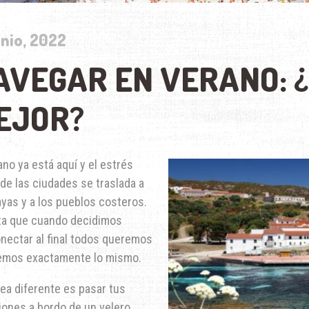
unio, 2022
AVEGAR EN VERANO: 
EJOR?
ano ya está aquí y el estrés
 de las ciudades se traslada a
ayas y a los pueblos costeros.
ta que cuando decidimos
nectar al final todos queremos
emos exactamente lo mismo.
ea diferente es pasar tus
iones a bordo de un velero,