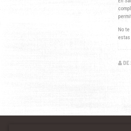
En Sa
compl
permi
No te
estas
DE 