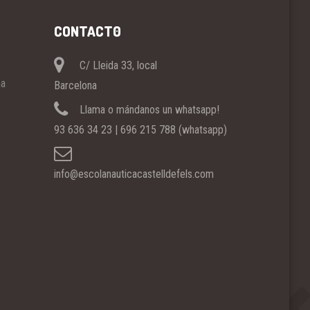
CONTACT0
C/ Lleida 33, local
ña
Barcelona
Llama o mándanos un whatsapp!
93 636 34 23 | 696 215 788 (whatsapp)
info@escolanauticacastelldefels.com
Copyright © 2021. Diseñado por
Spacer Design