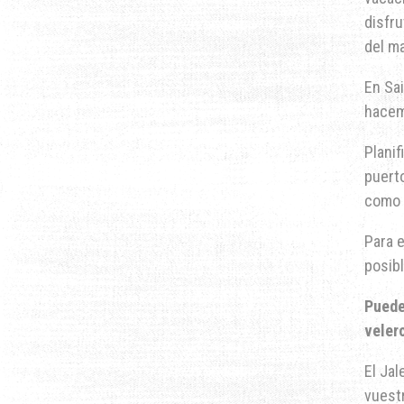
disfru
del ma
En Sa
hacem
Plani
puert
como 
Para e
posib
Pued
veler
El Jal
vuestr