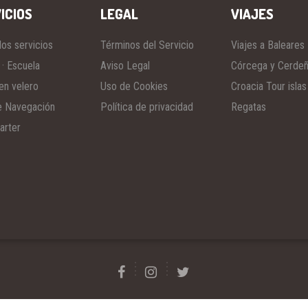
ICIOS
LEGAL
VIAJES
los servicios
Términos del Servicio
Viajes a Baleares
 · Escuela
Aviso Legal
Córcega y Cerde
en velero
Uso de Cookies
Croacia Tour islas
e Navegación
Política de privacidad
Regatas
arter