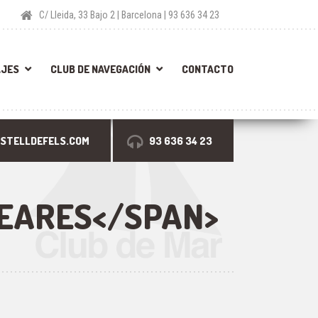
C/ Lleida, 33 Bajo 2 | Barcelona | 93 636 34 23
AJES
CLUB DE NAVEGACIÓN
CONTACTO
STELLDEFELS.COM
93 636 34 23
LEARES</SPAN>