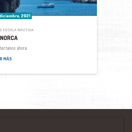
 diciembre, 2021
E ESCOLA NAUTICA
NORCA
tactanos ahora.
MENORCA
R MÁS