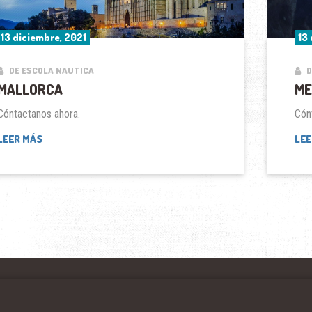
13 diciembre, 2021
13
DE ESCOLA NAUTICA
D
MALLORCA
ME
Cóntactanos ahora.
Cón
MALLORCA
LEER MÁS
LEE