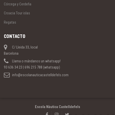
Córcega y Cerdeña
Croacia Tour islas
Regatas
CONTACT0
C/ Lleida 33, local
Barcelona
Llama o mándanos un whatsapp!
93 636 34 23 | 696 215 788 (whatsapp)
info@escolanauticacastelldefels.com
Escola Nàutica Castelldefels